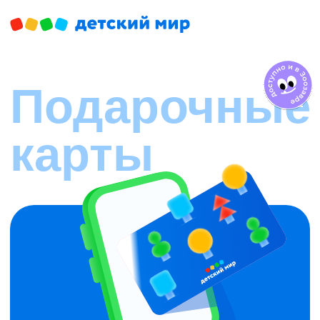
Подарочные
карты
Электронная
Дарите онлайн за пару
минут